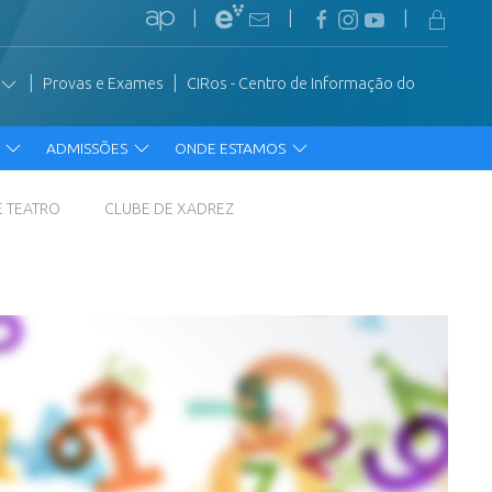
|
|
|
|
|
Provas e Exames
CIRos - Centro de Informação do
R
ADMISSÕES
ONDE ESTAMOS
E TEATRO
CLUBE DE XADREZ