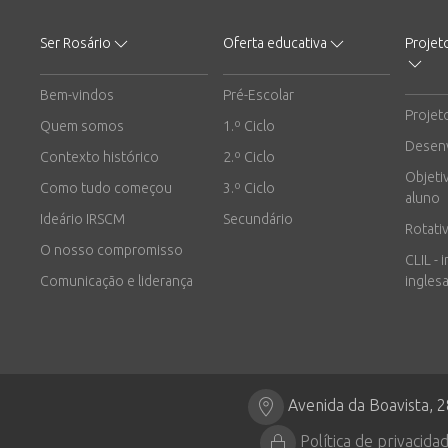
Ser Rosário
Oferta educativa
Projet
Bem-vindos
Pré-Escolar
Projet
Quem somos
1.º Ciclo
Desen
Contexto histórico
2.º Ciclo
Objeti
Como tudo começou
3.º Ciclo
aluno
Ideário IRSCM
Secundário
Rotati
O nosso compromisso
CLIL - 
Comunicação e liderança
inglesa
Avenida da Boavista, 
Política de privacida