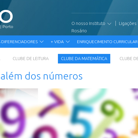
|
O nosso Instituto
Ligações
Rosário
 DIFERENCIADORES
+ VIDA
ENRIQUECIMENTO CURRICULA
A
CLUBE DE LEITURA
CLUBE DA MATEMÁTICA
CLUBE D
a além dos números