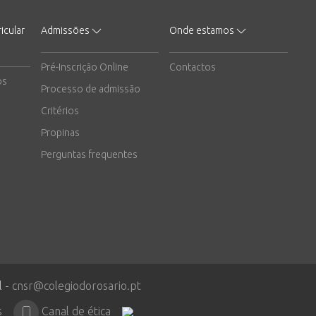
icular
Admissões
Onde estamos
Pré-Inscrição Online
Contactos
os
Processo de admissão
Critérios
Propinas
Perguntas frequentes
l -
cnsr@colegiodorosario.pt
s
Canal de ética