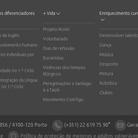
os diferenciadores
+ Vida
Enriquecimento curr
Projeto RUAH
o de inglês
Desenvolver talent
Voluntariado
volvimento humano
Dança
Dias de reflexão
vos individuais por
Música
Eucaristias
Desporto
Vivências dos tempos
vidade no 1.º Ciclo
Pintura
litúrgicos
integração da Língua
Robótica
Peregrinações a Santiago
 no 1.º Ciclo
e a Taizé
Clubes
Movimento ComTigo
*
2856 / 4100-120 Porto
(+351) 22 619 75 90
Gera
de
Política de proteção de menores e adultos vulnerávei