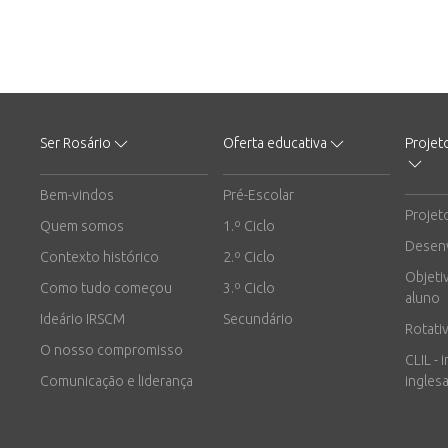
Ser Rosário
Oferta educativa
Projet
Bem-vindos
Pré-Escolar
Projet
Quem somos
1.º Ciclo
Desen
Contexto histórico
2.º Ciclo
Objeti
Como tudo começou
3.º Ciclo
aluno
Ideário IRSCM
Secundário
Rotati
O nosso compromisso
CLIL - 
Comunicação e liderança
inglesa