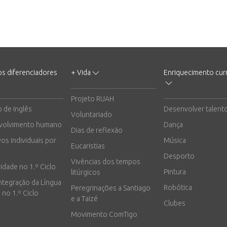
os diferenciadores
+ Vida
Enriquecimento curr
Projeto RUAH
o de inglês
Desenvolver talent
Voluntariado
volvimento humano
Dança
Dias de reflexão
vos individuais por
Música
Eucaristias
Desporto
Vivências dos tempos
vidade no 1.º Ciclo
Pintura
litúrgicos
integração da Língua
Robótica
Peregrinações a Santiago
 no 1.º Ciclo
e a Taizé
Clubes
Movimento ComTigo