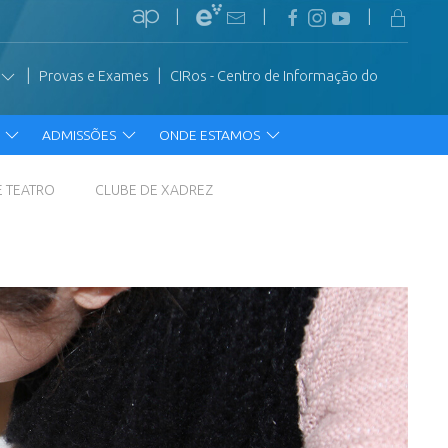
|
|
|
|
|
Provas e Exames
CIRos - Centro de Informação do
R
ADMISSÕES
ONDE ESTAMOS
E TEATRO
CLUBE DE XADREZ