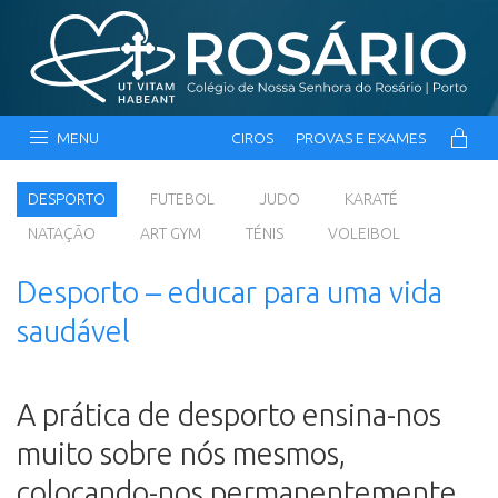
MENU
CIROS
PROVAS E EXAMES
DESPORTO
FUTEBOL
JUDO
KARATÉ
NATAÇÃO
ART GYM
TÉNIS
VOLEIBOL
Desporto – educar para uma vida
saudável
A prática de desporto ensina-nos
muito sobre nós mesmos,
colocando-nos permanentemente