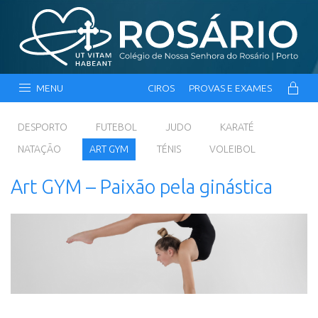
MENU
CIROS
PROVAS E EXAMES
DESPORTO
FUTEBOL
JUDO
KARATÉ
NATAÇÃO
ART GYM
TÉNIS
VOLEIBOL
Art GYM – Paixão pela ginástica