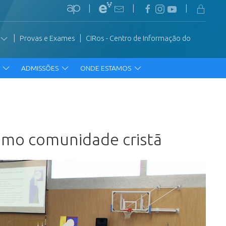
|
|
|
|
|
Provas e Exames
CIRos - Centro de Informação do
R
ADMISSÕES
ONDE ESTAMOS
como comunidade cristã