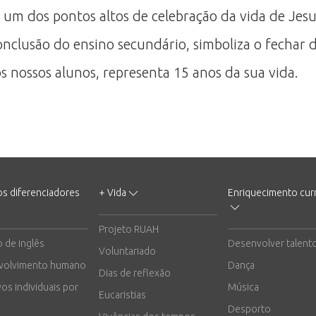
 é um dos pontos altos de celebração da vida de Je
onclusão do ensino secundário, simboliza o fechar 
s nossos alunos, representa 15 anos da sua vida.
os diferenciadores
+ Vida
Enriquecimento curr
Projeto RUAH
o de inglês
Desenvolver talent
Voluntariado
volvimento humano
Dança
Dias de reflexão
vos individuais por
Música
Eucaristias
Desporto