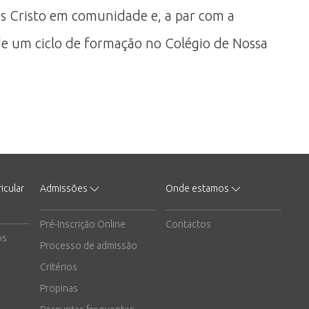
sus Cristo em comunidade e, a par com a
de um ciclo de formação no Colégio de Nossa
icular
Admissões
Onde estamos
Pré-Inscrição Online
Contactos
os
Processo de admissão
Critérios
Propinas