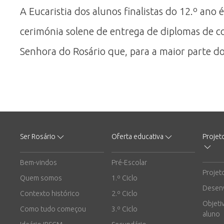
A Eucaristia dos alunos finalistas do 12.º ano
cerimónia solene de entrega de diplomas de c
Senhora do Rosário que, para a maior parte do
Ser Rosário
Oferta educativa
Projet
Bem-vindos
Pré-Escolar
Projet
Quem somos
1.º Ciclo
Desen
Contexto histórico
2.º Ciclo
Objeti
Como tudo começou
3.º Ciclo
aluno