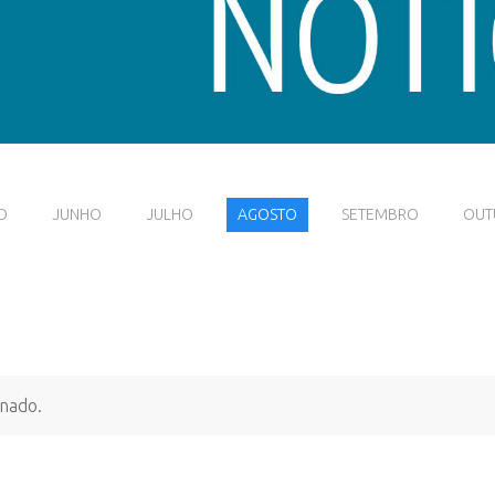
O
JUNHO
JULHO
AGOSTO
SETEMBRO
OUT
onado.