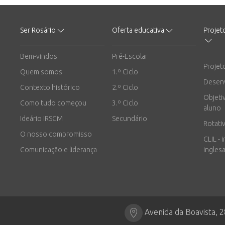
Ser Rosário
Oferta educativa
Projet
Bem-vindos
Pré-Escolar
Projet
Quem somos
1.º Ciclo
Desen
Contexto histórico
2.º Ciclo
Objeti
Como tudo começou
3.º Ciclo
aluno
Ideário IRSCM
Secundário
Rotati
O nosso compromisso
CLIL - 
Comunicação e liderança
inglesa
Avenida da Boavista, 