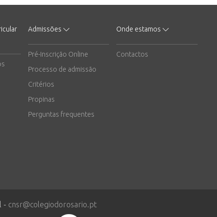
icular
Admissões
Onde estamos
Pré-Inscrição Online
Contactos
os
Processo de admissão
Critérios
Propinas
Perguntas frequentes
l -
cnsr@colegiodorosario.pt