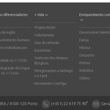
os diferenciadores
+ Vida
Enriquecimento curr
Projeto RUAH
o de inglês
Desenvolver talent
Voluntariado
volvimento humano
Dança
Dias de reflexão
vos individuais por
Música
Eucaristias
Desporto
Vivências dos tempos
vidade no 1.º Ciclo
Pintura
litúrgicos
integração da Língua
Robótica
Peregrinações a Santiago
 no 1.º Ciclo
e a Taizé
Clubes
Movimento ComTigo
*
2856 / 4100-120 Porto
(+351) 22 619 75 90
Gera