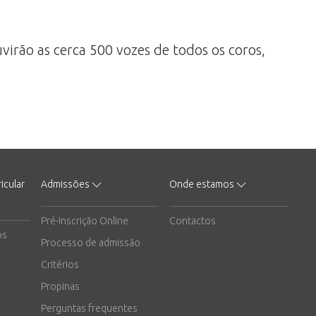
virão as cerca 500 vozes de todos os coros,
icular
Admissões
Onde estamos
Pré-Inscrição Online
Contactos
os
Processo de admissão
Critérios
Propinas
Perguntas frequentes