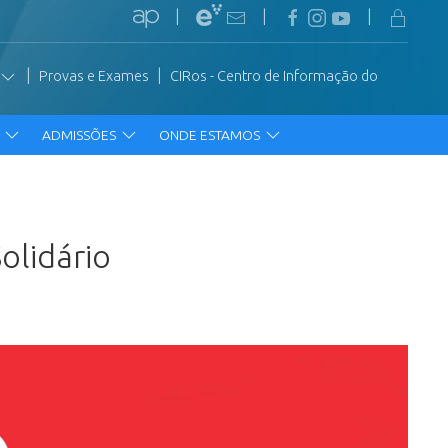
|
|
|
|
|
Provas e Exames
CIRos - Centro de Informação do
R
ADMISSÕES
ONDE ESTAMOS
olidário