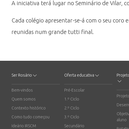
A iniciativa terá lugar no Seminário de Vilar,
Cada colégio apresentar-se-á com o seu coro e
reunidas num grande tutti final.
Ser Rosário
Oferta educativa
Projet
Bem-vindos
Pré-Escolar
Projet
Quem somos
1.º Ciclo
Desen
Contexto histórico
2.º Ciclo
Objeti
Como tudo começou
3.º Ciclo
aluno
Ideário IRSCM
Secundário
Rotati