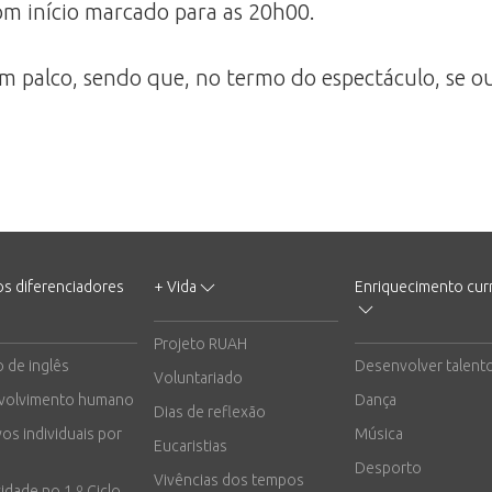
 com início marcado para as 20h00.
m palco, sendo que, no termo do espectáculo, se ou
os diferenciadores
+ Vida
Enriquecimento curr
Projeto RUAH
o de inglês
Desenvolver talent
Voluntariado
volvimento humano
Dança
Dias de reflexão
vos individuais por
Música
Eucaristias
Desporto
Vivências dos tempos
vidade no 1.º Ciclo