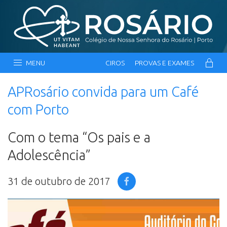
MENU
CIROS
PROVAS E EXAMES
APRosário convida para um Café
com Porto
Com o tema “Os pais e a
Adolescência”
31 de outubro de 2017