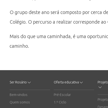
O grupo deste ano será composto por cerca de 
Colégio. O percurso a realizar corresponde a
Mais do que uma caminhada, é uma oportunidad
caminho.
Ser Rosário
Oferta educativa
Projet
Bem-vindos
Pré-Escolar
Projet
Quem somos
1.º Ciclo
Desen