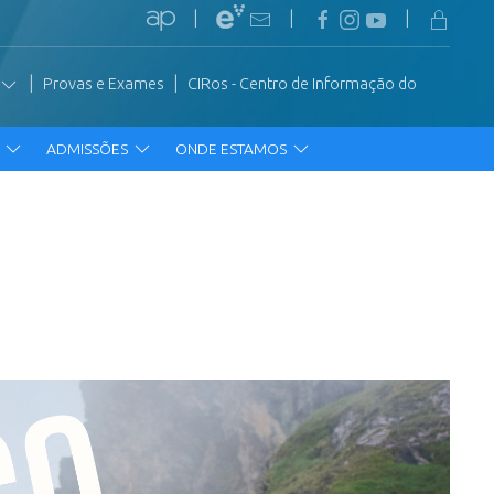
|
|
|
|
|
Provas e Exames
CIRos - Centro de Informação do
R
ADMISSÕES
ONDE ESTAMOS