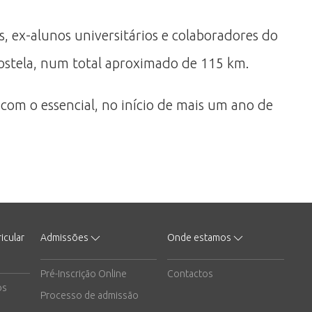
, ex-alunos universitários e colaboradores do
postela, num total aproximado de 115 km.
com o essencial, no início de mais um ano de
icular
Admissões
Onde estamos
Pré-Inscrição Online
Contactos
os
Processo de admissão