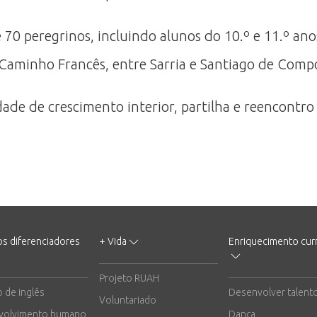
70 peregrinos, incluindo alunos do 10.º e 11.º anos
o Caminho Francês, entre Sarria e Santiago de Com
e de crescimento interior, partilha e reencontro 
os diferenciadores
+ Vida
Enriquecimento curr
Projeto RUAH
o de inglês
Desenvolver talent
Voluntariado
volvimento humano
Dança