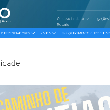
|
O nosso Instituto
Ligações
Rosário
 DIFERENCIADORES
+ VIDA
ENRIQUECIMENTO CURRICULA
 Identidade