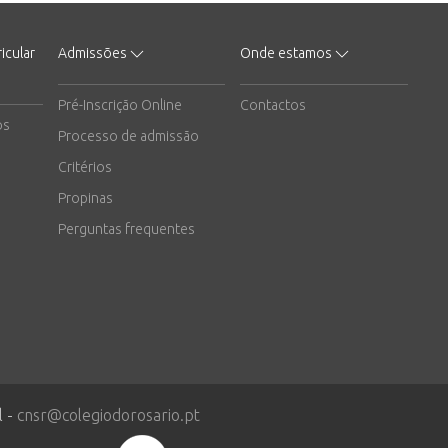
icular
Admissões
Onde estamos
Pré-Inscrição Online
Contactos
os
Processo de admissão
Critérios
Propinas
Perguntas frequentes
l -
cnsr@colegiodorosario.pt