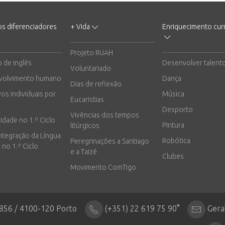
os diferenciadores
+ Vida
Enriquecimento curr
Projeto RUAH
o de inglês
Desenvolver talent
Voluntariado
volvimento humano
Dança
Dias de reflexão
vos individuais por
Música
Eucaristias
Desporto
Vivências dos tempos
vidade no 1.º Ciclo
Pintura
litúrgicos
integração da Língua
Robótica
Peregrinações a Santiago
 no 1.º Ciclo
e a Taizé
Clubes
Movimento ComTigo
*
2856 / 4100-120 Porto
(+351) 22 619 75 90
Gera