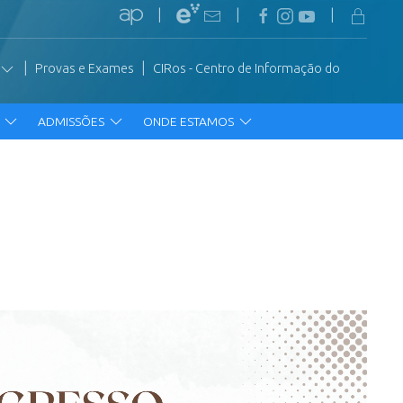
|
|
|
|
|
Provas e Exames
CIRos - Centro de Informação do
R
ADMISSÕES
ONDE ESTAMOS