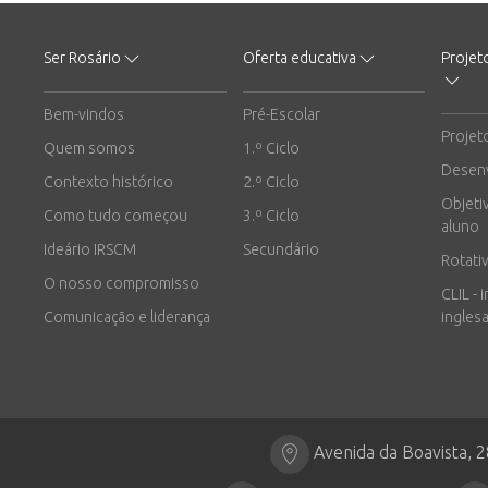
Ser Rosário
Oferta educativa
Projet
Bem-vindos
Pré-Escolar
Projet
Quem somos
1.º Ciclo
Desen
Contexto histórico
2.º Ciclo
Objeti
Como tudo começou
3.º Ciclo
aluno
Ideário IRSCM
Secundário
Rotati
O nosso compromisso
CLIL - 
Comunicação e liderança
inglesa
Avenida da Boavista, 