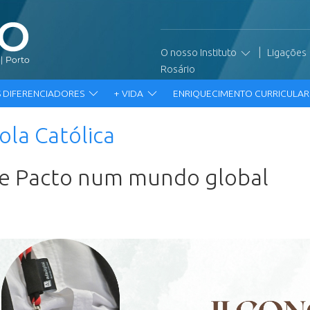
|
O nosso Instituto
Ligações
Rosário
 DIFERENCIADORES
+ VIDA
ENRIQUECIMENTO CURRICULA
ola Católica
e e Pacto num mundo global