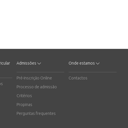
icular
Admissões
Onde estamos
Pré-Inscrição Online
Contactos
os
Processo de admissão
Critérios
Propinas
Perguntas frequentes