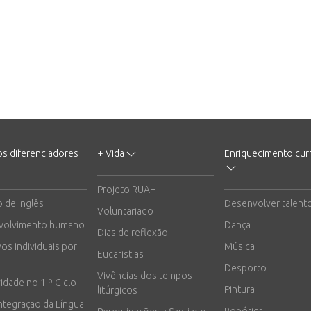
os diferenciadores
+ Vida
Enriquecimento curr
Projeto RUAH
o de inglês
Desenvolver talent
Voluntariado
volvimento humano
Dança
Dias de reflexão
vos individuais por
Música
Eucaristias
Desporto
Vivências dos tempos
vidade no 1.º Ciclo
Pintura
litúrgicos
integração da Língua
Robótica