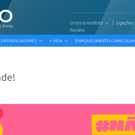
|
O nosso Instituto
Ligações
Rosário
 DIFERENCIADORES
+ VIDA
ENRIQUECIMENTO CURRICULA
ade!