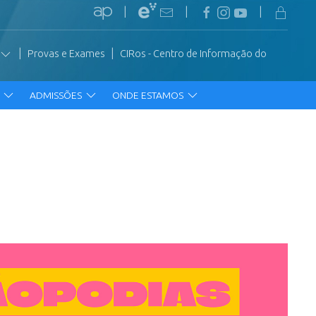
|
|
|
|
|
Provas e Exames
CIRos - Centro de Informação do
R
ADMISSÕES
ONDE ESTAMOS