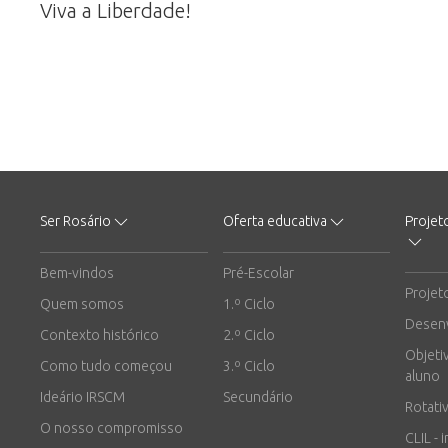
Viva a Liberdade!
Ser Rosário
Oferta educativa
Projet
Bem-vindos
Pré-Escolar
Projet
Quem somos
1.º Ciclo
Desen
Contexto histórico
2.º Ciclo
Objeti
Como tudo começou
3.º Ciclo
aluno
Ideário IRSCM
Secundário
Rotati
O nosso compromisso
CLIL - 