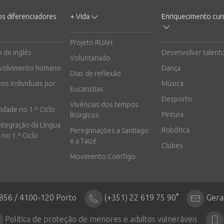
os diferenciadores
+ Vida
Enriquecimento curr
Projeto RUAH
o de inglês
Desenvolver talent
Voluntariado
volvimento humano
Dança
Dias de reflexão
vos individuais por
Música
Eucaristias
Desporto
Vivências dos tempos
vidade no 1.º Ciclo
Pintura
litúrgicos
integração da Língua
Robótica
Peregrinações a Santiago
 no 1.º Ciclo
e a Taizé
Clubes
Movimento ComTigo
*
2856 / 4100-120 Porto
(+351) 22 619 75 90
Gera
Política de proteção de menores e adultos vulneráveis