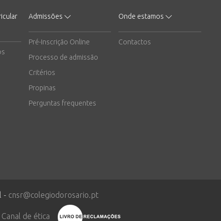
icular
Admissões
Onde estamos
Pré-Inscrição Online
Contactos
os
Processo de admissão
Critérios
Propinas
Perguntas frequentes
l -
cnsr@colegiodorosario.pt
Canal de ética