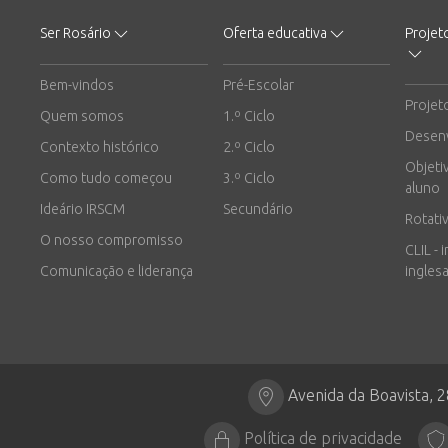
Ser Rosário
Oferta educativa
Projet
Bem-vindos
Pré-Escolar
Projet
Quem somos
1.º Ciclo
Desen
Contexto histórico
2.º Ciclo
Objeti
Como tudo começou
3.º Ciclo
aluno
Ideário IRSCM
Secundário
Rotati
O nosso compromisso
CLIL - 
Comunicação e liderança
inglesa
Avenida da Boavista, 
Política de privacidade