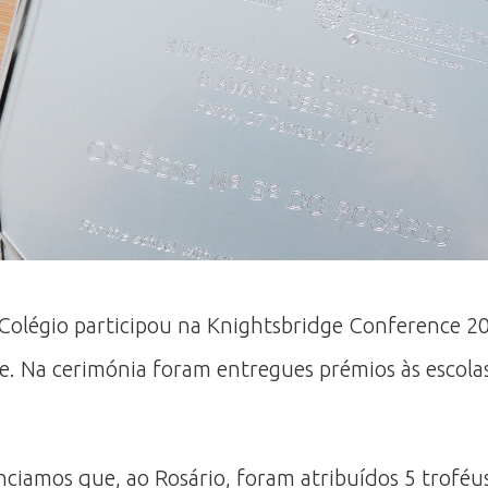
 Colégio participou na Knightsbridge Conference 2
. Na cerimónia foram entregues prémios às escolas,
ciamos que, ao Rosário, foram atribuídos 5 troféus