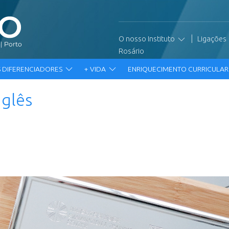
|
O nosso Instituto
Ligações
Rosário
 DIFERENCIADORES
+ VIDA
ENRIQUECIMENTO CURRICULA
nglês