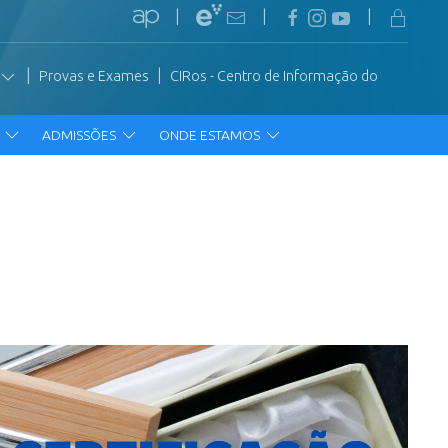
|
|
|
|
|
Provas e Exames
CIRos - Centro de Informação do
R
ADMISSÕES
ONDE ESTAMOS