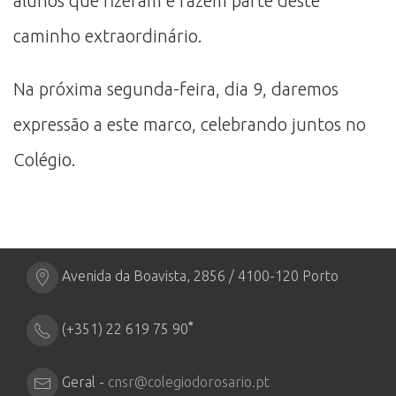
alunos que fizeram e fazem parte deste
caminho extraordinário.
Na próxima segunda-feira, dia 9, daremos
expressão a este marco, celebrando juntos no
Colégio.
Avenida da Boavista, 2856 / 4100-120 Porto
*
(+351) 22 619 75 90
Geral -
cnsr@colegiodorosario.pt