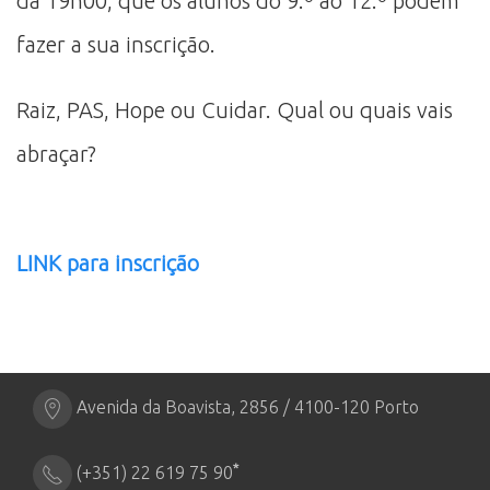
da 19h00, que os alunos do 9.º ao 12.º podem
fazer a sua inscrição.
Raiz, PAS, Hope ou Cuidar. Qual ou quais vais
abraçar?
LINK para inscrição
Avenida da Boavista, 2856 / 4100-120 Porto
*
(+351) 22 619 75 90