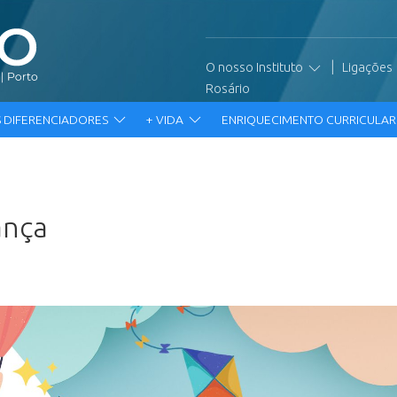
|
O nosso Instituto
Ligações
Rosário
 DIFERENCIADORES
+ VIDA
ENRIQUECIMENTO CURRICULA
ança