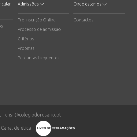
icular
Admissões
Onde estamos
Pré-Inscrição Online
Contactos
os
Processo de admissão
Critérios
Propinas
Perguntas frequentes
l -
cnsr@colegiodorosario.pt
Canal de ética