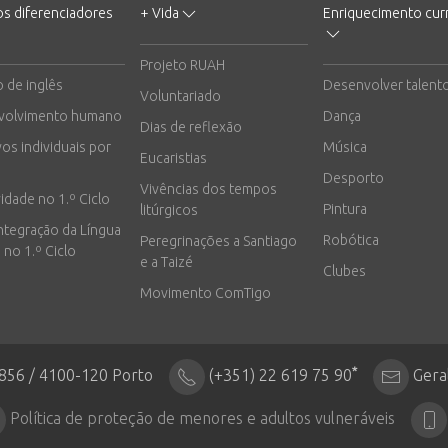
os diferenciadores
+ Vida
Enriquecimento curr
Projeto RUAH
o de inglês
Desenvolver talent
Voluntariado
volvimento humano
Dança
Dias de reflexão
vos individuais por
Música
Eucaristias
Desporto
Vivências dos tempos
vidade no 1.º Ciclo
Pintura
litúrgicos
integração da Língua
Robótica
Peregrinações a Santiago
 no 1.º Ciclo
e a Taizé
Clubes
Movimento ComTigo
*
2856 / 4100-120 Porto
(+351) 22 619 75 90
Gera
Política de proteção de menores e adultos vulneráveis