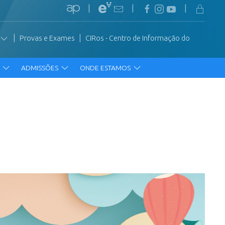
|
|
|
|
|
Provas e Exames
CIRos - Centro de Informação do
R
ADMISSÕES
ONDE ESTAMOS