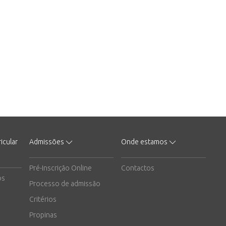
icular
Admissões
Onde estamos
Pré-Inscrição Online
Contactos
os
Processo de admissão
Critérios
Propinas