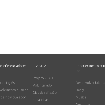
os diferenciadores
+ Vida
Enriquecimento curr
Projeto RUAH
o de inglês
Desenvolver talent
Voluntariado
volvimento humano
Dança
Dias de reflexão
vos individuais por
Música
Eucaristias
Desporto