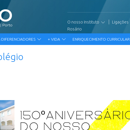
|
O nosso Instituto
Ligações
Rosário
 DIFERENCIADORES
+ VIDA
ENRIQUECIMENTO CURRICULA
olégio