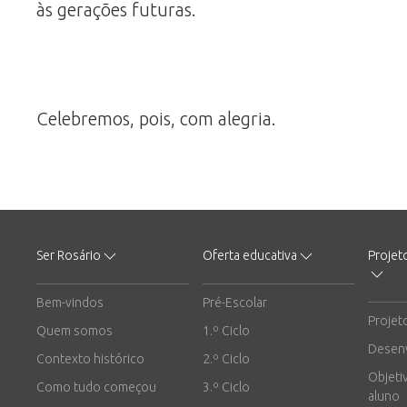
às gerações futuras.
Celebremos, pois, com alegria.
Ser Rosário
Oferta educativa
Projet
Bem-vindos
Pré-Escolar
Projet
Quem somos
1.º Ciclo
Desen
Contexto histórico
2.º Ciclo
Objeti
Como tudo começou
3.º Ciclo
aluno