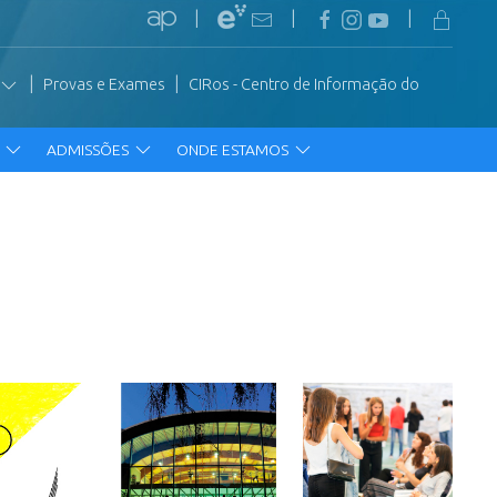
|
|
|
|
|
Provas e Exames
CIRos - Centro de Informação do
R
ADMISSÕES
ONDE ESTAMOS