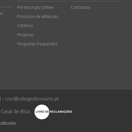
Pré-Inscrição Online
Contactos
os
Processo de admissão
Critérios
Propinas
Perguntas frequentes
l -
cnsr@colegiodorosario.pt
Canal de ética
utilizador