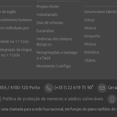
Projeto RUAH
o de inglês
Desenvolver talent
Voluntariado
volvimento humano
Dança
Dias de reflexão
vos individuais por
Música
Eucaristias
Desporto
Vivências dos tempos
vidade no 1.º Ciclo
Pintura
litúrgicos
integração da Língua
Robótica
Peregrinações a Santiago
 no 1.º Ciclo
e a Taizé
Clubes
Movimento ComTigo
*
2856 / 4100-120 Porto
(+351) 22 619 75 90
Gera
Política de proteção de menores e adultos vulneráveis
 uma chamada para a rede fixa nacional, em função do plano tarifário do 