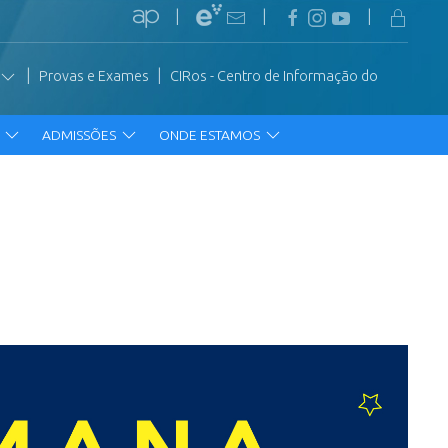
|
|
|
|
|
Provas e Exames
CIRos - Centro de Informação do
R
ADMISSÕES
ONDE ESTAMOS