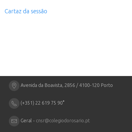
Cartaz da sessão
Avenida da Boavista, 2856 / 4100-120 Porto
*
(+351) 22 619 75 90
Geral -
cnsr@colegiodorosario.pt