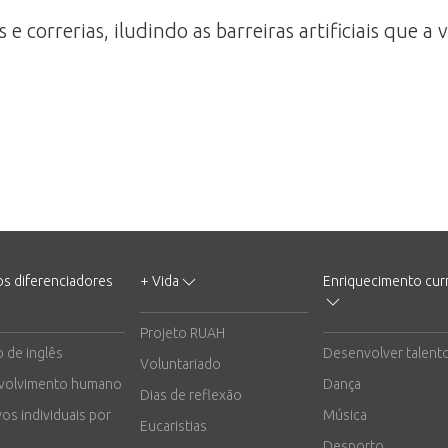
 e correrias, iludindo as barreiras artificiais que 
os diferenciadores
+ Vida
Enriquecimento curr
Projeto RUAH
o de inglês
Desenvolver talent
Voluntariado
volvimento humano
Dança
Dias de reflexão
vos individuais por
Música
Eucaristias
Desporto