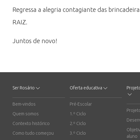
Regressa a alegria contagiante das brincadeiras
RAIZ.
Juntos de novo!
Ser Rosário
Oferta educativa
Projet
Bem-vindos
Pré-Escolar
Projet
Quem somos
1.º Ciclo
Desen
Contexto histórico
2.º Ciclo
Objeti
Como tudo começou
3.º Ciclo
aluno