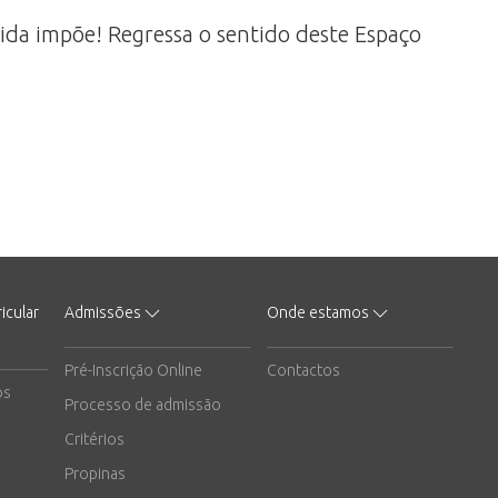
a vida impõe! Regressa o sentido deste Espaço
icular
Admissões
Onde estamos
Pré-Inscrição Online
Contactos
os
Processo de admissão
Critérios
Propinas