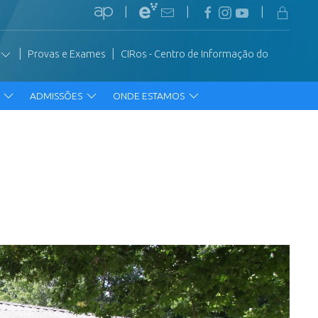
|
|
|
|
|
Provas e Exames
CIRos - Centro de Informação do
R
ADMISSÕES
ONDE ESTAMOS