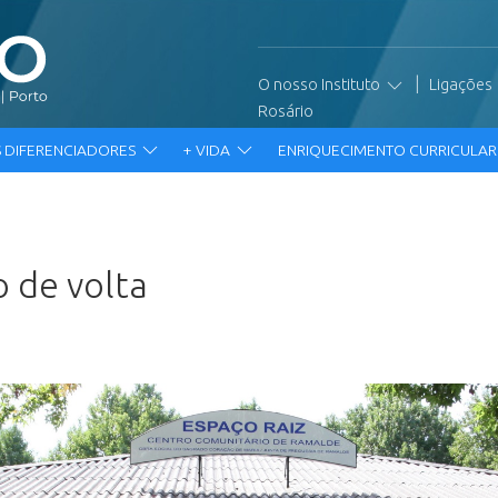
|
O nosso Instituto
Ligações
Rosário
 DIFERENCIADORES
+ VIDA
ENRIQUECIMENTO CURRICULA
o de volta