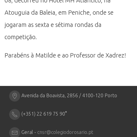
08, decorreu no Hotel MH Atlântico, na
Atouguia da Baleia, em Peniche, onde se
jogaram as sexta e sétima rondas da
competição.
Parabéns à Matilde e ao Professor de Xadrez!
Avenida da Boavista, 2856 / 4100-120 Porto
*
(+351) 22 619 75 90
Geral -
cnsr@colegiodorosario.pt