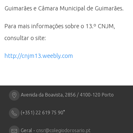
Guimarães e Câmara Municipal de Guimarães.
Para mais informações sobre o 13.º CNJM,
consultar o site:
http://cnjm13.weebly.com
Avenida da Boavista, 2856 / 4100-120 Porto
*
(+351) 22 619 75 90
Geral -
cnsr@colegiodorosario.pt