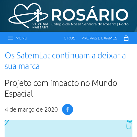
MENU
CIROS
PROVAS E EXAMES
Os SatemLat continuam a deixar a
sua marca
Projeto com impacto no Mundo
Espacial
4 de março de 2020