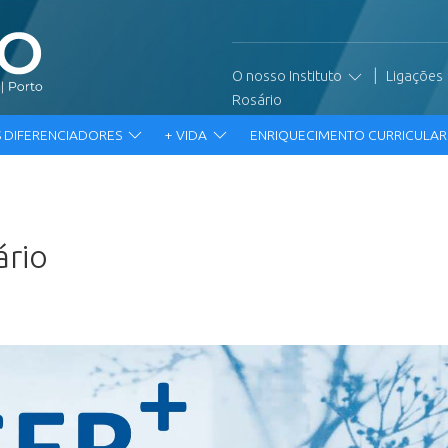
|
O nosso Instituto
Ligações
Rosário
 DIFERENCIADORES
+ VIDA
ENRIQUECIMENTO CURRICULA
ário