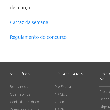
de março.
Cartaz da semana
Regulamento do concurso
Ser Rosário
Oferta educativa
Projet
Bem-vindos
Pré-Escolar
Projet
Quem somos
1.º Ciclo
Desen
Contexto histórico
2.º Ciclo
Objeti
Como tudo começou
3.º Ciclo