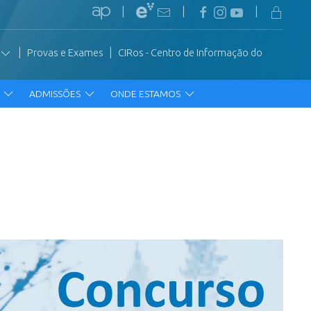
|
|
|
|
|
Provas e Exames
CIRos - Centro de Informação do
R
ADMISSÕES
ONDE ESTAMOS