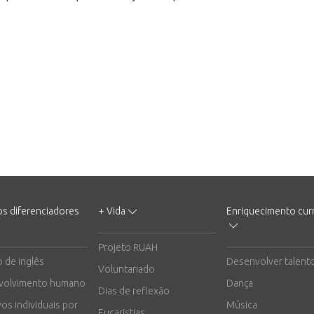
os diferenciadores
+ Vida
Enriquecimento curr
Projeto RUAH
o de inglês
Desenvolver talent
Voluntariado
volvimento humano
Dança
Dias de reflexão
vos individuais por
Música
Eucaristias