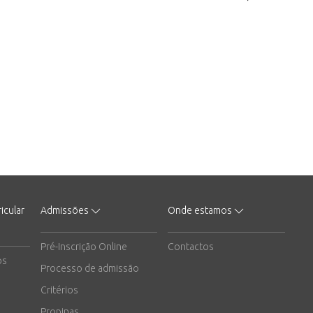
icular
Admissões
Onde estamos
Pré-Inscrição Online
Contactos
os
Processo de admissão
Critérios
Propinas