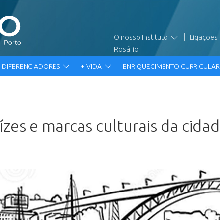
|
O nosso Instituto
Ligações
Rosário
 DIFERENCIADORES
+ VIDA
ENRIQUECIMENTO CURRICULA
zes e marcas culturais da cida