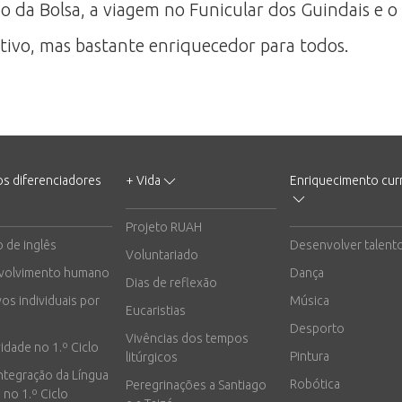
io da Bolsa, a viagem no Funicular dos Guindais e 
ivo, mas bastante enriquecedor para todos.
os diferenciadores
+ Vida
Enriquecimento curr
Projeto RUAH
o de inglês
Desenvolver talent
Voluntariado
volvimento humano
Dança
Dias de reflexão
vos individuais por
Música
Eucaristias
Desporto
Vivências dos tempos
vidade no 1.º Ciclo
Pintura
litúrgicos
integração da Língua
Robótica
Peregrinações a Santiago
 no 1.º Ciclo