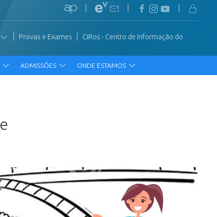
|
|
|
|
|
Provas e Exames
CIRos - Centro de Informação do
R
ADMISSÕES
ONDE ESTAMOS
de