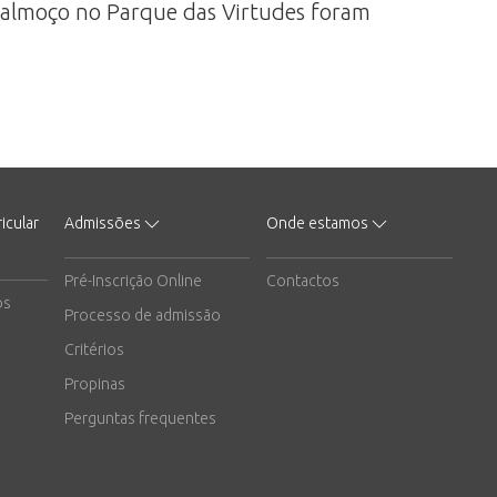
o almoço no Parque das Virtudes foram
icular
Admissões
Onde estamos
Pré-Inscrição Online
Contactos
os
Processo de admissão
Critérios
Propinas
Perguntas frequentes