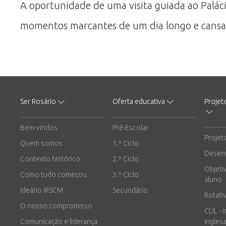
A oportunidade de uma visita guiada ao Palác
momentos marcantes de um dia longo e cansat
Ser Rosário
Oferta educativa
Projet
Bem-vindos
Pré-Escolar
Projet
Quem somos
1.º Ciclo
Desen
Contexto histórico
2.º Ciclo
Objeti
Como tudo começou
3.º Ciclo
aluno
Ideário IRSCM
Secundário
Rotati
O nosso compromisso
CLIL - 
Comunicação e liderança
inglesa