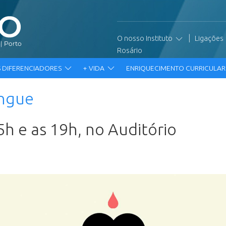
|
O nosso Instituto
Ligações
Rosário
 DIFERENCIADORES
+ VIDA
ENRIQUECIMENTO CURRICULA
angue
5h e as 19h, no Auditório