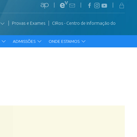
|
|
|
|
|
Provas e Exames
CIRos - Centro de Informação do
R
ADMISSÕES
ONDE ESTAMOS