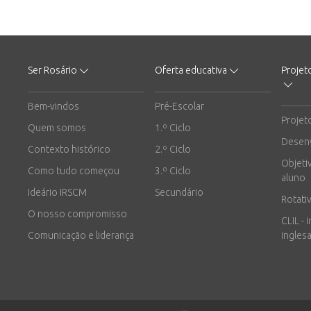
Ser Rosário
Oferta educativa
Projet
Bem-vindos
Pré-Escolar
Projet
Quem somos
1.º Ciclo
Desen
Contexto histórico
2.º Ciclo
Objeti
Como tudo começou
3.º Ciclo
aluno
Ideário IRSCM
Secundário
Rotati
O nosso compromisso
CLIL - 
Comunicação e liderança
inglesa