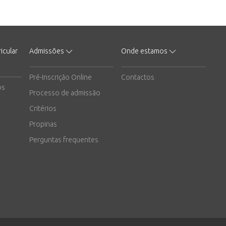
icular
Admissões
Onde estamos
Pré-Inscrição Online
Contactos
os
Processo de admissão
Critérios
Propinas
Perguntas frequentes