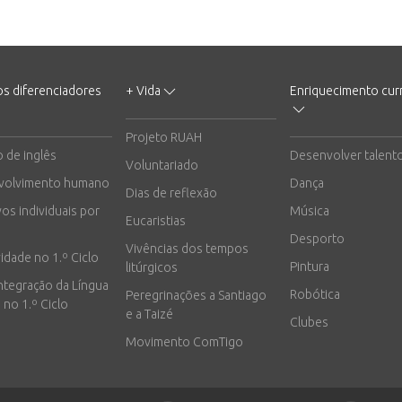
os diferenciadores
+ Vida
Enriquecimento curr
Projeto RUAH
o de inglês
Desenvolver talent
Voluntariado
volvimento humano
Dança
Dias de reflexão
vos individuais por
Música
Eucaristias
Desporto
Vivências dos tempos
vidade no 1.º Ciclo
Pintura
litúrgicos
integração da Língua
Robótica
Peregrinações a Santiago
 no 1.º Ciclo
e a Taizé
Clubes
Movimento ComTigo