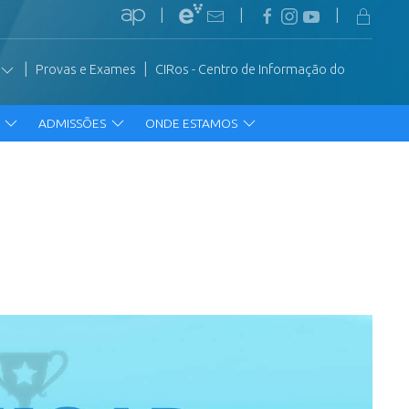
|
|
|
|
|
Provas e Exames
CIRos - Centro de Informação do
R
ADMISSÕES
ONDE ESTAMOS