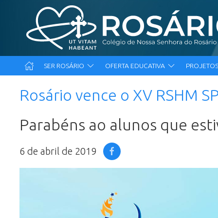
SER ROSÁRIO
OFERTA EDUCATIVA
PROJETOS
Rosário vence o XV RSHM S
Parabéns ao alunos que es
6 de abril de 2019