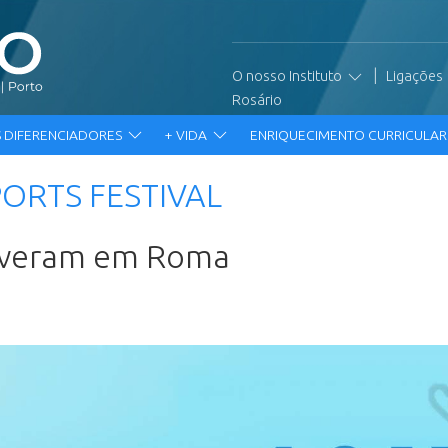
|
O nosso Instituto
Ligações
Rosário
 DIFERENCIADORES
+ VIDA
ENRIQUECIMENTO CURRICULA
PORTS FESTIVAL
tiveram em Roma