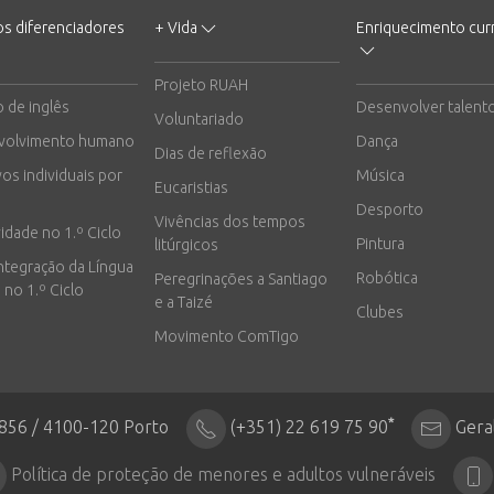
os diferenciadores
+ Vida
Enriquecimento curr
Projeto RUAH
o de inglês
Desenvolver talent
Voluntariado
volvimento humano
Dança
Dias de reflexão
vos individuais por
Música
Eucaristias
Desporto
Vivências dos tempos
vidade no 1.º Ciclo
Pintura
litúrgicos
integração da Língua
Robótica
Peregrinações a Santiago
 no 1.º Ciclo
e a Taizé
Clubes
Movimento ComTigo
*
2856 / 4100-120 Porto
(+351) 22 619 75 90
Gera
Política de proteção de menores e adultos vulneráveis