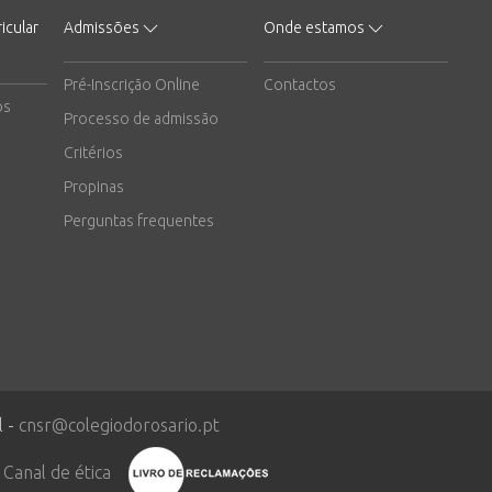
icular
Admissões
Onde estamos
Pré-Inscrição Online
Contactos
os
Processo de admissão
Critérios
Propinas
Perguntas frequentes
l -
cnsr@colegiodorosario.pt
Canal de ética