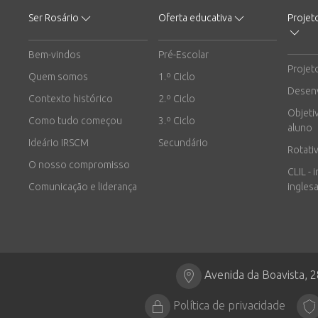
Ser Rosário
Oferta educativa
Projet
Bem-vindos
Pré-Escolar
Projet
Quem somos
1.º Ciclo
Desen
Contexto histórico
2.º Ciclo
Objeti
Como tudo começou
3.º Ciclo
aluno
Ideário IRSCM
Secundário
Rotati
O nosso compromisso
CLIL - 
Comunicação e liderança
inglesa
Avenida da Boavista, 
Política de privacidade