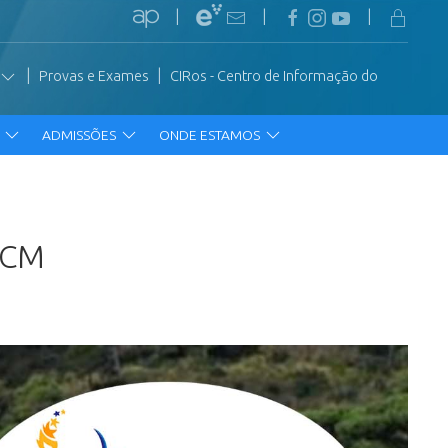
|
|
|
|
|
Provas e Exames
CIRos - Centro de Informação do
R
ADMISSÕES
ONDE ESTAMOS
SCM