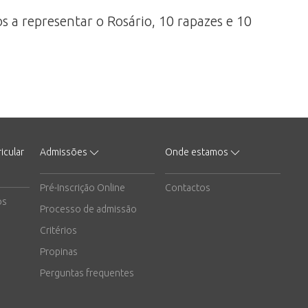
 a representar o Rosário, 10 rapazes e 10
icular
Admissões
Onde estamos
Pré-Inscrição Online
Contactos
os
Processo de admissão
Critérios
Propinas
Perguntas frequentes