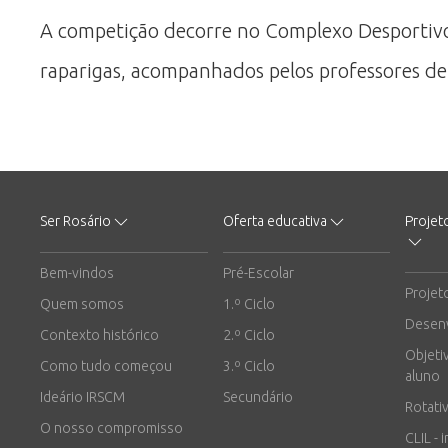
A competição decorre no Complexo Desportivo 
raparigas, acompanhados pelos professores de 
Ser Rosário
Oferta educativa
Projet
Bem-vindos
Pré-Escolar
Projet
Quem somos
1.º Ciclo
Desen
Contexto histórico
2.º Ciclo
Objeti
Como tudo começou
3.º Ciclo
aluno
Ideário IRSCM
Secundário
Rotati
O nosso compromisso
CLIL - 