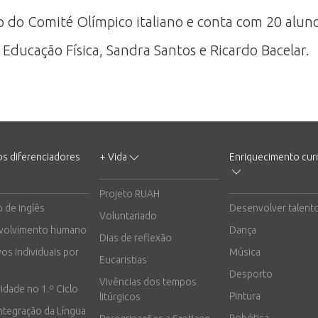
do Comité Olímpico italiano e conta com 20 alunos
Educação Física, Sandra Santos e Ricardo Bacelar.
os diferenciadores
+ Vida
Enriquecimento curr
Projeto RUAH
o de inglês
Desenvolver talent
Voluntariado
volvimento humano
Dança
Dias de reflexão
vos individuais por
Música
Eucaristias
Desporto
Vivências dos tempos
vidade no 1.º Ciclo
Pintura
litúrgicos
integração da Língua
Robótica