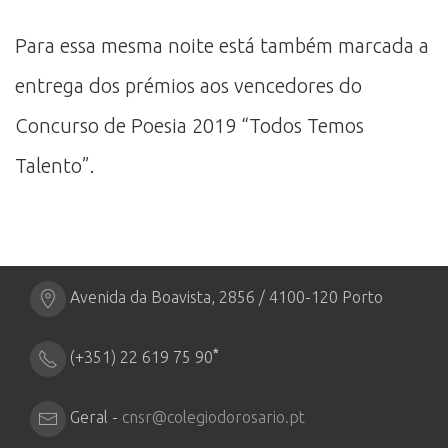
Para essa mesma noite está também marcada a
entrega dos prémios aos vencedores do
Concurso de Poesia 2019 “Todos Temos
Talento”.
Avenida da Boavista, 2856 / 4100-120 Porto
*
(+351) 22 619 75 90
Geral -
cnsr@colegiodorosario.pt