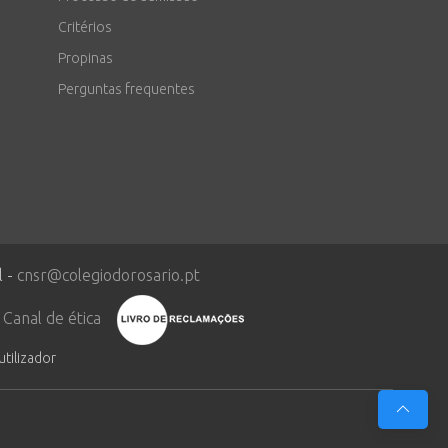
Critérios
Propinas
Perguntas frequentes
l -
cnsr@colegiodorosario.pt
Canal de ética
utilizador