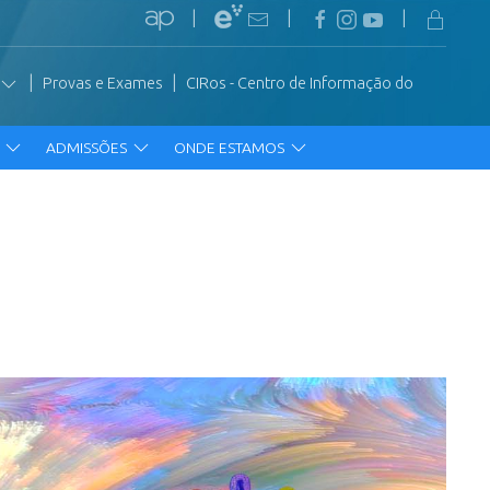
|
|
|
|
|
Provas e Exames
CIRos - Centro de Informação do
R
ADMISSÕES
ONDE ESTAMOS