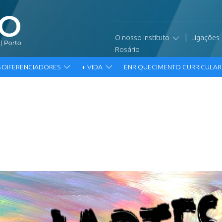
|
O nosso Instituto
Ligações
Rosário
 DIFERENCIADORES
+ VIDA
ENRIQUECIMENTO CURRICULA