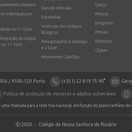
volvimento humano
Dança
Dias de reflexão
vos individuais por
Música
Eucaristias
Desporto
Vivências dos tempos
vidade no 1.º Ciclo
Pintura
litúrgicos
integração da Língua
Robótica
Peregrinações a Santiago
 no 1.º Ciclo
e a Taizé
Clubes
Movimento ComTigo
*
2856 / 4100-120 Porto
(+351) 22 619 75 90
Gera
Política de proteção de menores e adultos vulneráveis
 uma chamada para a rede fixa nacional, em função do plano tarifário do 
Ⓒ 2026 - Colégio de Nossa Senhora do Rosário