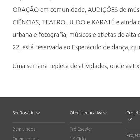
ORAÇÃO em comunidade, AUDIÇÕES de música,
CIÊNCIAS, TEATRO, JUDO e KARATÉ e ainda com
urbana e fotografia, músicos e atletas de alt
22, está reservada ao Espetáculo de dança, q
Uma semana repleta de atividades, onde as Ex
Ser Rosário
Oferta educativa
Projet
Bem-vindos
Pré-Escolar
Projet
Quem somos
1.º Ciclo