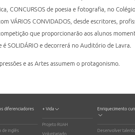
 CONCURSOS de poesia e fotografia, no Colégio
 VÁRIOS CONVIDADOS, desde escritores, profission
a competição que proporcionarão aos alunos moment
ue é SOLIDÁRIO e decorrerá no Auditório de Lavra.
pressões e as Artes assumem o protagonismo.
os diferenciadores
+ Vida
Enriquecimento curr
Projeto RUAH
o de inglês
Desenvolver talent
Voluntariado