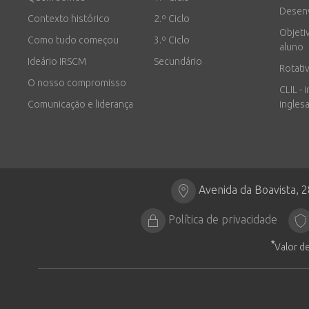
Desen
Contexto histórico
2.º Ciclo
Objeti
Como tudo começou
3.º Ciclo
aluno
Ideário IRSCM
Secundário
Rotati
O nosso compromisso
CLIL - 
Comunicação e liderança
inglesa
Avenida da Boavista, 
Política de privacidade
*
Valor de