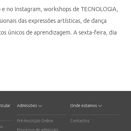
 e no Instagram, workshops de TECNOLOGIA,
ais das expressões artísticas, de dança
os únicos de aprendizagem. A sexta-feira, dia
icular
Admissões
Onde estamos
Pré-Inscrição Online
Contactos
os
Processo de admissão