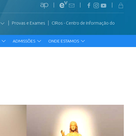
|
|
|
|
|
Provas e Exames
CIRos - Centro de Informação do
R
ADMISSÕES
ONDE ESTAMOS