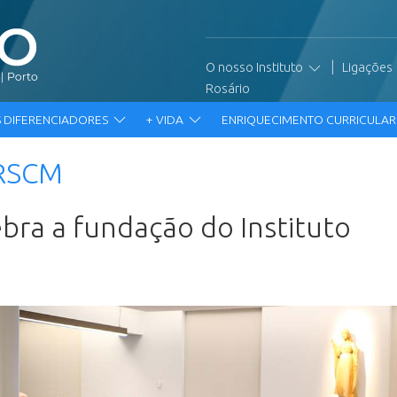
|
O nosso Instituto
Ligações
Rosário
 DIFERENCIADORES
+ VIDA
ENRIQUECIMENTO CURRICULA
IRSCM
bra a fundação do Instituto