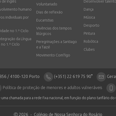
o de inglês
Desenvolver talent
Voluntariado
volvimento humano
Dança
Dias de reflexão
vos individuais por
Música
Eucaristias
Desporto
Vivências dos tempos
vidade no 1.º Ciclo
Pintura
litúrgicos
integração da Língua
Robótica
Peregrinações a Santiago
 no 1.º Ciclo
e a Taizé
Clubes
Movimento ComTigo
*
2856 / 4100-120 Porto
(+351) 22 619 75 90
Gera
Política de proteção de menores e adultos vulneráveis
 uma chamada para a rede fixa nacional, em função do plano tarifário do 
Ⓒ 2026 - Colégio de Nossa Senhora do Rosário