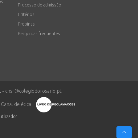
os
Processo de admissão
Critérios
Propinas
Perguntas frequentes
l -
cnsr@colegiodorosario.pt
Canal de ética
utilizador