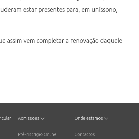
puderam estar presentes para, em uníssono,
ue assim vem completar a renovação daquele
icular
Admissões
Onde estamos
Pré-Inscrição Online
Contactos