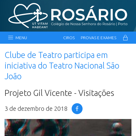
MENU
CIROS
PROVAS E EXAMES
Clube de Teatro participa em
iniciativa do Teatro Nacional São
João
Projeto Gil Vicente - Visitações
3 de dezembro de 2018