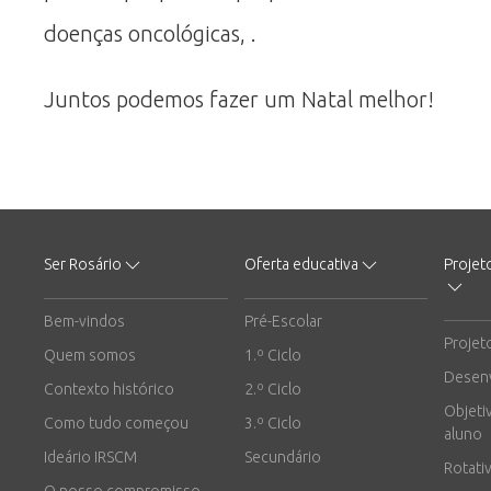
doenças oncológicas, .
Juntos podemos fazer um Natal melhor!
Ser Rosário
Oferta educativa
Projet
Bem-vindos
Pré-Escolar
Projet
Quem somos
1.º Ciclo
Desen
Contexto histórico
2.º Ciclo
Objeti
Como tudo começou
3.º Ciclo
aluno
Ideário IRSCM
Secundário
Rotati
O nosso compromisso