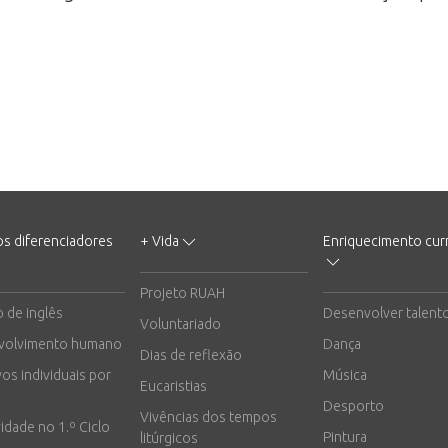
os diferenciadores
+ Vida
Enriquecimento curr
Projeto RUAH
o de inglês
Desenvolver talent
Voluntariado
volvimento humano
Dança
Dias de reflexão
vos individuais por
Música
Eucaristias
Desporto
Vivências dos tempos
vidade no 1.º Ciclo
Pintura
litúrgicos