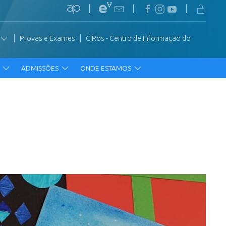
|
|
|
|
|
Provas e Exames
CIRos - Centro de Informação do
R
ADMISSÕES
ONDE ESTAMOS