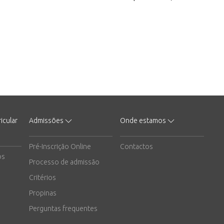
icular
Admissões
Onde estamos
Pré-Inscrição Online
Contactos
os
Processo de admissão
Critérios
Propinas
Perguntas frequentes