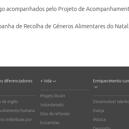
rigo acompanhados pelo Projeto de Acompanhamento
mpanha de Recolha de Géneros Alimentares do Natal
os diferenciadores
+ Vida
Enriquecimento curr
Projeto RUAH
o de inglês
Desenvolver talent
Voluntariado
volvimento humano
Dança
Dias de reflexão
vos individuais por
Música
Eucaristias
Desporto