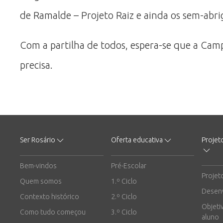
de Ramalde – Projeto Raiz e ainda os sem-ab
Com a partilha de todos, espera-se que a Ca
precisa.
Ser Rosário
Oferta educativa
Projet
Bem-vindos
Pré-Escolar
Projet
Quem somos
1.º Ciclo
Desen
Contexto histórico
2.º Ciclo
Objeti
Como tudo começou
3.º Ciclo
aluno