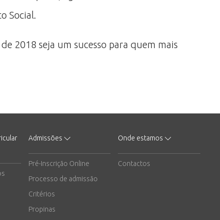
 Social.
 de 2018 seja um sucesso para quem mais
icular
Admissões
Onde estamos
Pré-Inscrição Online
Contactos
os
Processo de admissão
Critérios
Propinas