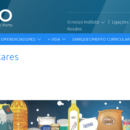
|
O nosso Instituto
Ligações
Rosário
 DIFERENCIADORES
+ VIDA
ENRIQUECIMENTO CURRICULA
tares