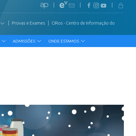
|
|
|
|
|
Provas e Exames
CIRos - Centro de Informação do
R
ADMISSÕES
ONDE ESTAMOS