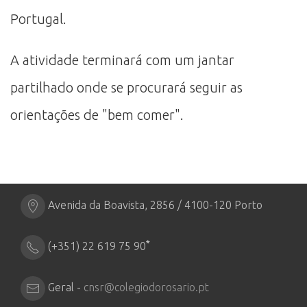
Portugal.
A atividade terminará com um jantar
partilhado onde se procurará seguir as
orientações de "bem comer".
Avenida da Boavista, 2856 / 4100-120 Porto
*
(+351) 22 619 75 90
Geral -
cnsr@colegiodorosario.pt