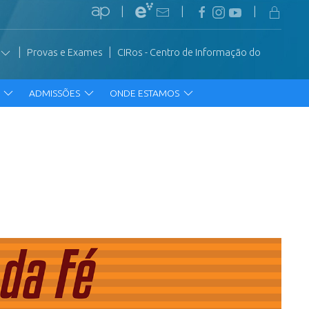
|
|
|
|
|
Provas e Exames
CIRos - Centro de Informação do
R
ADMISSÕES
ONDE ESTAMOS