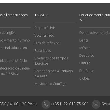
os diferenciadores
+ Vida
Enriquecimento curr
Projeto RUAH
o de inglês
Desenvolver talent
Voluntariado
volvimento humano
Dança
Dias de reflexão
vos individuais por
Música
Eucaristias
Desporto
Vivências dos tempos
vidade no 1.º Ciclo
Pintura
litúrgicos
integração da Língua
Robótica
Peregrinações a Santiago
 no 1.º Ciclo
e a Taizé
Clubes
Movimento ComTigo
*
2856 / 4100-120 Porto
(+351) 22 619 75 90
Gera