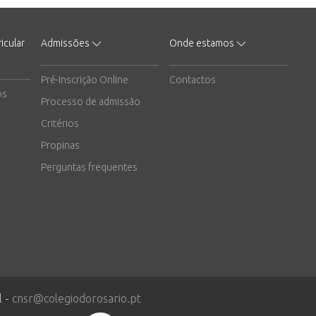
icular
Admissões
Onde estamos
Pré-Inscrição Online
Contactos
os
Processo de admissão
Critérios
Propinas
Perguntas frequentes
l -
cnsr@colegiodorosario.pt