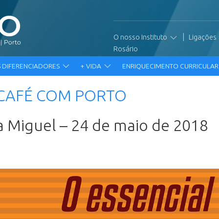
|
O nosso Instituto
Ligações
Rosário
 DIFERENCIADORES
+ VIDA
ENRIQUECIMENTO CURRICULA
m CAFÉ COM PORTO
a Miguel – 24 de maio de 2018