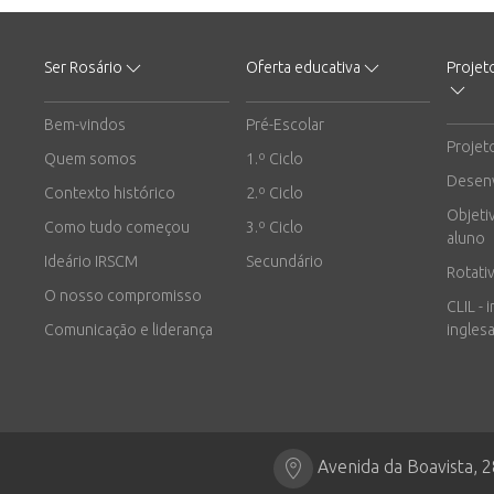
Ser Rosário
Oferta educativa
Projet
Bem-vindos
Pré-Escolar
Projet
Quem somos
1.º Ciclo
Desen
Contexto histórico
2.º Ciclo
Objeti
Como tudo começou
3.º Ciclo
aluno
Ideário IRSCM
Secundário
Rotati
O nosso compromisso
CLIL - 
Comunicação e liderança
inglesa
Avenida da Boavista, 