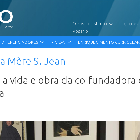
|
O nosso Instituto
Ligações
Rosário
 DIFERENCIADORES
+ VIDA
ENRIQUECIMENTO CURRICULA
a Mère S. Jean
a vida e obra da co-fundadora d
a