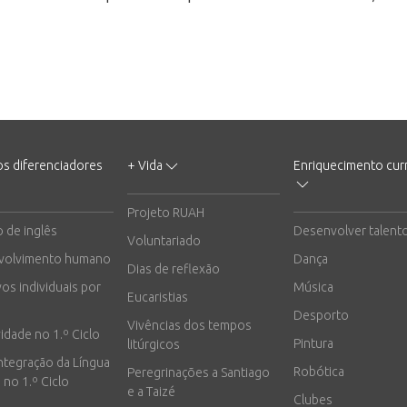
os diferenciadores
+ Vida
Enriquecimento curr
Projeto RUAH
o de inglês
Desenvolver talent
Voluntariado
volvimento humano
Dança
Dias de reflexão
vos individuais por
Música
Eucaristias
Desporto
Vivências dos tempos
vidade no 1.º Ciclo
Pintura
litúrgicos
integração da Língua
Robótica
Peregrinações a Santiago
 no 1.º Ciclo
e a Taizé
Clubes