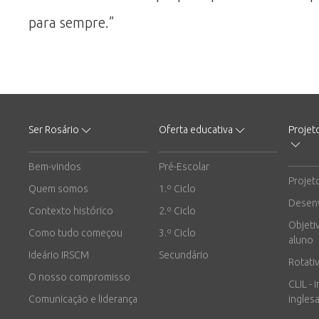
para sempre.”
Ser Rosário
Oferta educativa
Projet
Bem-vindos
Pré-Escolar
Projet
Quem somos
1.º Ciclo
Desen
Contexto histórico
2.º Ciclo
Objeti
Como tudo começou
3.º Ciclo
aluno
Ideário IRSCM
Secundário
Rotati
O nosso compromisso
CLIL - 
Comunicação e liderança
inglesa