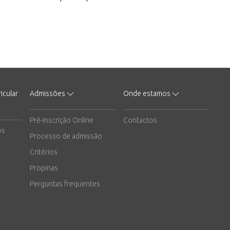
icular
Admissões
Onde estamos
Pré-Inscrição Online
Contactos
os
Processo de admissão
Critérios
Propinas
Perguntas frequentes