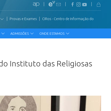
|
|
|
|
|
Provas e Exames
CIRos - Centro de Informação do
R
ADMISSÕES
ONDE ESTAMOS
o Instituto das Religiosas