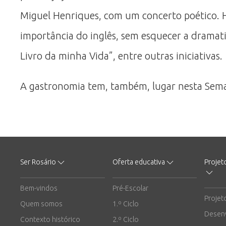
Miguel Henriques, com um concerto poético. H
importância do inglês, sem esquecer a dramatiz
Livro da minha Vida”, entre outras iniciativas.
A gastronomia tem, também, lugar nesta Sema
Ser Rosário
Oferta educativa
Projet
Bem-vindos
Pré-Escolar
Projet
Quem somos
1.º Ciclo
Desen
Contexto histórico
2.º Ciclo