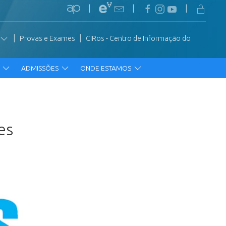
|
|
|
|
|
Provas e Exames
CIRos - Centro de Informação do
R
ADMISSÕES
ONDE ESTAMOS
es