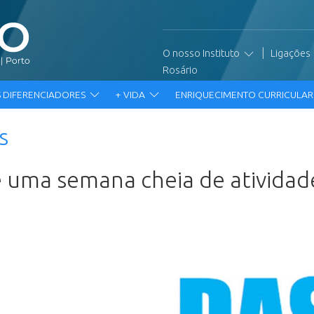
|
O nosso Instituto
Ligações
Rosário
 DIFERENCIADORES
+ VIDA
ENRIQUECIMENTO CURRICULA
s
se uma semana cheia de atividad