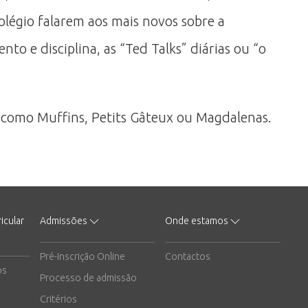
légio falarem aos mais novos sobre a
o e disciplina, as “Ted Talks” diárias ou “o
 como Muffins, Petits Gâteux ou Magdalenas.
icular
Admissões
Onde estamos
Pré-Inscrição Online
Contactos
os
Processo de admissão
Critérios