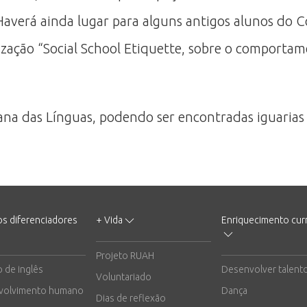
averá ainda lugar para alguns antigos alunos do Co
ação “Social School Etiquette, sobre o comportament
na das Línguas, podendo ser encontradas iguarias
os diferenciadores
+ Vida
Enriquecimento curr
Projeto RUAH
o de inglês
Desenvolver talent
Voluntariado
volvimento humano
Dança
Dias de reflexão