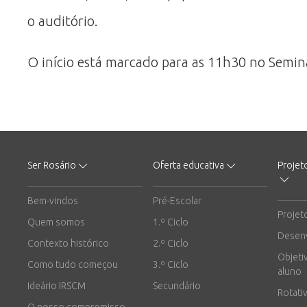
o auditório.
O início está marcado para as 11h30 no Seminár
Ser Rosário
Oferta educativa
Projet
Bem-vindos
Pré-Escolar
Projet
Quem somos
1.º Ciclo
Desen
Contexto histórico
2.º Ciclo
Objeti
Como tudo começou
3.º Ciclo
aluno
Ideário IRSCM
Secundário
Rotati
O nosso compromisso