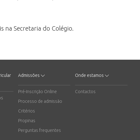
s na Secretaria do Colégio.
icular
Admissões
Onde estamos
Pré-Inscrição Online
Contactos
os
Processo de admissão
Critérios
Propinas
Perguntas frequentes