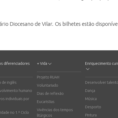
io Diocesano de Vilar. Os bilhetes estão disponívei
os diferenciadores
+ Vida
Enriquecimento curr
Projeto RUAH
o de inglês
Desenvolver talent
Voluntariado
volvimento humano
Dança
Dias de reflexão
vos individuais por
Música
Eucaristias
Desporto
Vivências dos tempos
vidade no 1.º Ciclo
Pintura
litúrgicos